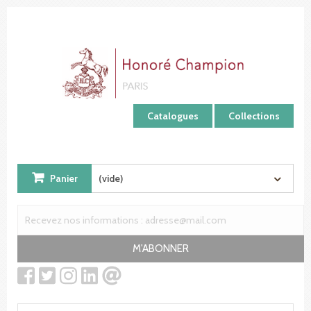
Panneau de gestion des cookies
Catalogues
Collections
Panier
(vide)
M'ABONNER