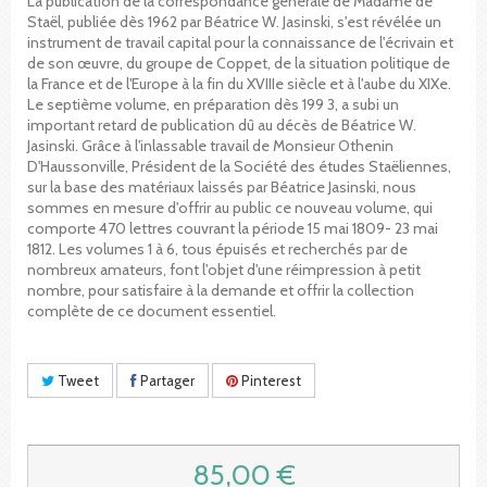
La publication de la correspondance générale de Madame de
Staël, publiée dès 1962 par Béatrice W. Jasinski, s'est révélée un
instrument de travail capital pour la connaissance de l'écrivain et
de son œuvre, du groupe de Coppet, de la situation politique de
la France et de l'Europe à la fin du XVIIIe siècle et à l'aube du XIXe.
Le septième volume, en préparation dès 199 3, a subi un
important retard de publication dû au décès de Béatrice W.
Jasinski. Grâce à l'inlassable travail de Monsieur Othenin
D'Haussonville, Président de la Société des études Staëliennes,
sur la base des matériaux laissés par Béatrice Jasinski, nous
sommes en mesure d'offrir au public ce nouveau volume, qui
comporte 470 lettres couvrant la période 15 mai 1809- 23 mai
1812. Les volumes 1 à 6, tous épuisés et recherchés par de
nombreux amateurs, font l'objet d'une réimpression à petit
nombre, pour satisfaire à la demande et offrir la collection
complète de ce document essentiel.
Tweet
Partager
Pinterest
85,00 €