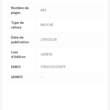
Nombre de
685
pages
Type de
BROCHÉ
reliure
Date de
27/11/2008
publication
Lieu
GENEVE
d'édition
EAN13
9782051020879
eEAN13
-