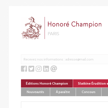
Panneau de gestion des cookies
Éditions Honoré Champion
Slatkine Érudition 
Nouveautés
À paraître
Concours