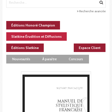
Recherche avancée
Éditions Honoré Champion
Slatkine Érudition et Diffusions
Éditions Slatkine
Espace Client
Nouveautés
À paraître
Concours