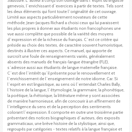
Saussure. L`auteur a conçu son ouvrage dans l`esprit du linguiste
genevois, l`enrichissant d`exercices à partir de textes. Tels sont
les deux éléments qui font toute l`originalité de cet ouvrage.
Limité aux aspects particulièrement novateurs de cette
méthode, Jean-Jacques Richard a choisi ceux qui lui paraissent
les plus propres à donner aux étudiants non francophones une
vue aussi complète que possible de la variété des moyens
d`expression et de la richesse du français. C`est ce critère qui
préside au choix des textes, de caractère souvent humoristique,
destinés à illustrer ces aspects. Ce manuel, qui apporte de
surcroît une foule de renseignements variés, généralement
absents des manuels de français-langue étrangère (FLE),
s`adresse aussi aux étudiants de langue maternelle française.
C`est dire l`intérêt qu`il présente pour le renouvellement et
l`enrichissement de l`enseignement de notre idiome. Car. Si
l`esprit en est linguistique, au sens où l`entendait Charles Bally,
l`histoire de la langue, l`étymologie, la grammaire, la phonétique,
la poétique, la rhétorique, la littérature même y sont associées
de manière harmonieuse, afin de concourir à un affinement de
l`intelligence du sens et de la perception des sentiments
colorant l`expression. Il comporte en outre une troisième partie
présentant des notices biographiques d`auteurs, des exposés
grammaticaux, une brève histoire de la stylistique, ainsi que,
regroupés par catégories - textes relatifs à la langue française et