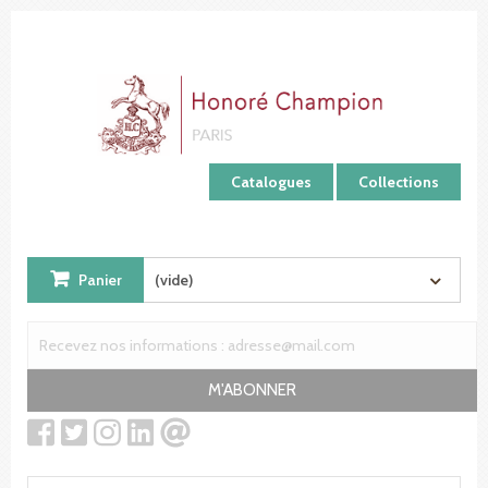
Panneau de gestion des cookies
Catalogues
Collections
Panier
(vide)
M'ABONNER