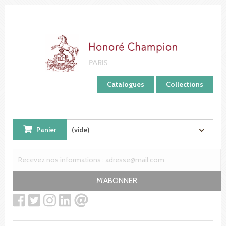
Panneau de gestion des cookies
Catalogues
Collections
Panier
(vide)
M'ABONNER