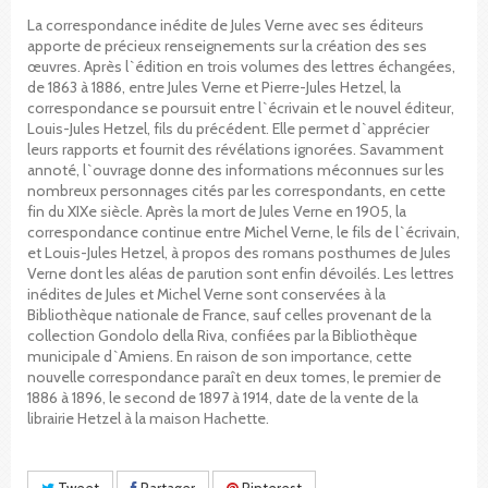
La correspondance inédite de Jules Verne avec ses éditeurs
apporte de précieux renseignements sur la création des ses
œuvres. Après l`édition en trois volumes des lettres échangées,
de 1863 à 1886, entre Jules Verne et Pierre-Jules Hetzel, la
correspondance se poursuit entre l`écrivain et le nouvel éditeur,
Louis-Jules Hetzel, fils du précédent. Elle permet d`apprécier
leurs rapports et fournit des révélations ignorées. Savamment
annoté, l`ouvrage donne des informations méconnues sur les
nombreux personnages cités par les correspondants, en cette
fin du XIXe siècle. Après la mort de Jules Verne en 1905, la
correspondance continue entre Michel Verne, le fils de l`écrivain,
et Louis-Jules Hetzel, à propos des romans posthumes de Jules
Verne dont les aléas de parution sont enfin dévoilés. Les lettres
inédites de Jules et Michel Verne sont conservées à la
Bibliothèque nationale de France, sauf celles provenant de la
collection Gondolo della Riva, confiées par la Bibliothèque
municipale d`Amiens. En raison de son importance, cette
nouvelle correspondance paraît en deux tomes, le premier de
1886 à 1896, le second de 1897 à 1914, date de la vente de la
librairie Hetzel à la maison Hachette.
Tweet
Partager
Pinterest