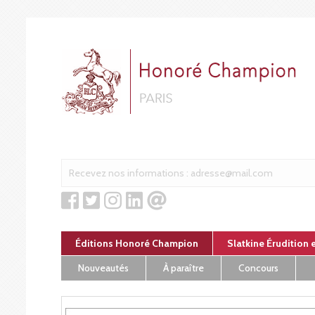
Panneau de gestion des cookies
Éditions Honoré Champion
Slatkine Érudition 
Nouveautés
À paraître
Concours