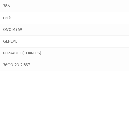
386
relié
01/01/1969
GENEVE
PERRAULT (CHARLES)
3600120121837
-