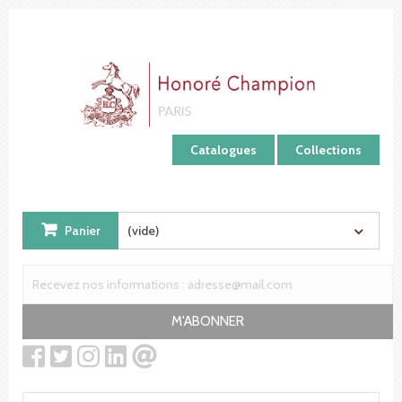
Panneau de gestion des cookies
Catalogues
Collections
Panier
(vide)
M'ABONNER