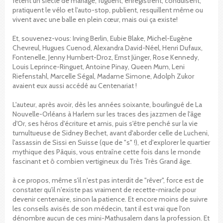
fêtent un siècle de mariage, fuguent, enregistrent, conduisent,
pratiquent le vélo et l'auto-stop, publient, resquillent même ou
vivent avec une balle en plein cœur, mais oui ça existe!
Et, souvenez-vous: Irving Berlin, Eubie Blake, Michel-Eugène
Chevreul, Hugues Cuenod, Alexandra David-Néel, Henri Dufaux,
Fontenelle, Jenny Humbert-Droz, Ernst Jünger, Rose Kennedy,
Louis Leprince-Ringuet, Antoine Pinay, Queen Mum, Leni
Riefenstahl, Marcelle Ségal, Madame Simone, Adolph Zukor
avaient eux aussi accédé au Centenariat !
L'auteur, après avoir, dès les années soixante, bourlingué de La
Nouvelle-Orléans à Harlem sur les traces des jazzmen de l'âge
d'Or, ses héros d'écriture et amis, puis s'être penché sur la vie
tumultueuse de Sidney Bechet, avant d'aborder celle de Lucheni,
l'assassin de Sissi en Suisse (que de "s" !), et d'explorer le quartier
mythique des Pâquis, vous entraîne cette fois dans le monde
fascinant et ô combien vertigineux du Très Très Grand âge.
à ce propos, même s'il n'est pas interdit de "rêver", force est de
constater qu'il n'existe pas vraiment de recette-miracle pour
devenir centenaire, sinon la patience. Et encore moins de suivre
les conseils avisés de son médecin, tant il est vrai que l'on
dénombre aucun de ces mini-Mathusalem dans la profession. Et