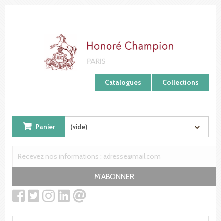
Panneau de gestion des cookies
Catalogues
Collections
Panier
(vide)
M'ABONNER