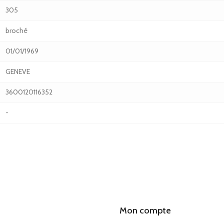
305
broché
01/01/1969
GENEVE
3600120116352
-
Mon compte