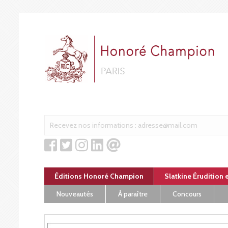
Panneau de gestion des cookies
Éditions Honoré Champion
Slatkine Érudition 
Nouveautés
À paraître
Concours