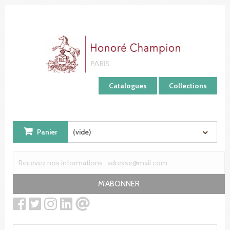
Panneau de gestion des cookies
Catalogues
Collections
Panier
(vide)
M'ABONNER