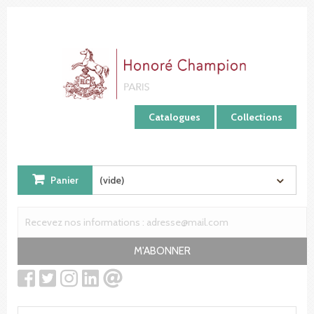
Panneau de gestion des cookies
Catalogues
Collections
Panier
(vide)
M'ABONNER