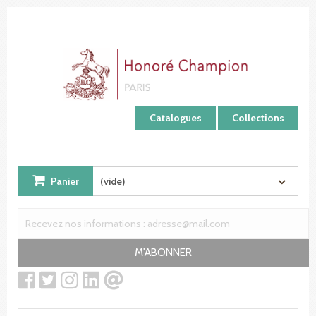
Panneau de gestion des cookies
Catalogues
Collections
Panier
(vide)
M'ABONNER