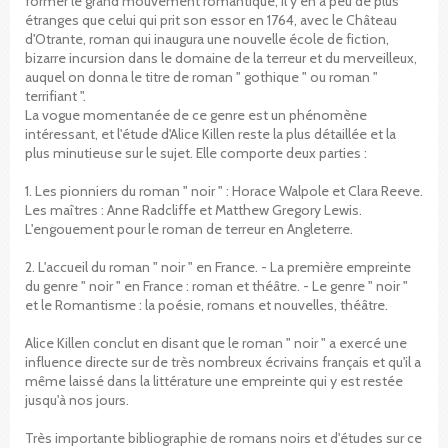
former le grand mouvement romantique, il y en a peu de plus
étranges que celui qui prit son essor en 1764, avec le Château
d'Otrante, roman qui inaugura une nouvelle école de fiction,
bizarre incursion dans le domaine de la terreur et du merveilleux,
auquel on donna le titre de roman " gothique " ou roman "
terrifiant ".
La vogue momentanée de ce genre est un phénomène
intéressant, et l'étude d'Alice Killen reste la plus détaillée et la
plus minutieuse sur le sujet. Elle comporte deux parties :
1. Les pionniers du roman " noir " : Horace Walpole et Clara Reeve.
Les maîtres : Anne Radcliffe et Matthew Gregory Lewis.
L'engouement pour le roman de terreur en Angleterre.
2. L'accueil du roman " noir " en France. - La première empreinte
du genre " noir " en France : roman et théâtre. - Le genre " noir "
et le Romantisme : la poésie, romans et nouvelles, théâtre.
Alice Killen conclut en disant que le roman " noir " a exercé une
influence directe sur de très nombreux écrivains français et qu'il a
même laissé dans la littérature une empreinte qui y est restée
jusqu'à nos jours.
Très importante bibliographie de romans noirs et d'études sur ce