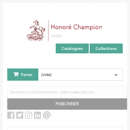
Panneau de gestion des cookies
Catalogues
Collections
Panier
(vide)
M'ABONNER