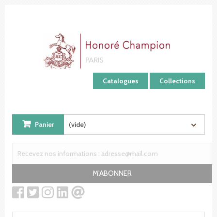
Panneau de gestion des cookies
Catalogues
Collections
Panier
(vide)
M'ABONNER