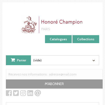
Panneau de gestion des cookies
Catalogues
Collections
Panier
(vide)
M'ABONNER