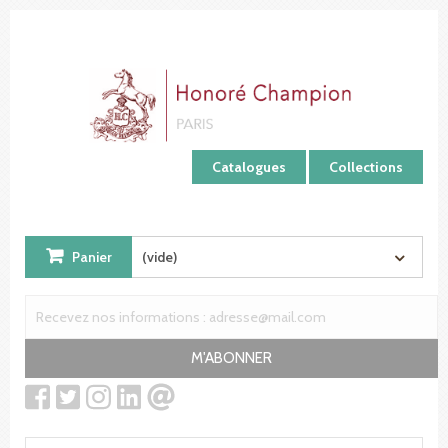
Panneau de gestion des cookies
Catalogues
Collections
Panier
(vide)
M'ABONNER