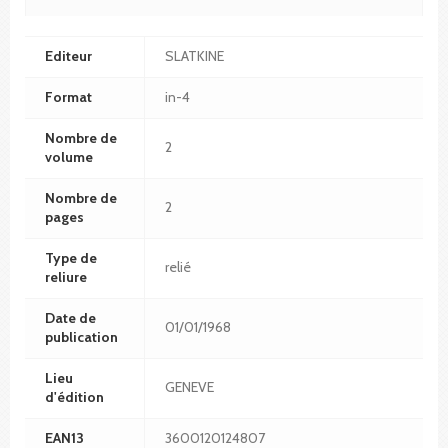
Editeur
SLATKINE
Format
in-4
Nombre de
2
volume
Nombre de
2
pages
Type de
relié
reliure
Date de
01/01/1968
publication
Lieu
GENEVE
d'édition
EAN13
3600120124807