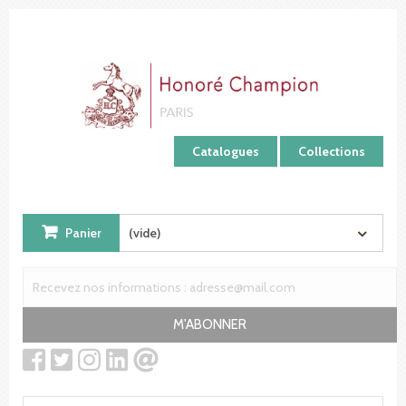
Panneau de gestion des cookies
Catalogues
Collections
Panier
(vide)
M'ABONNER