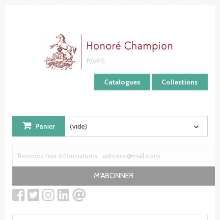
Panneau de gestion des cookies
Catalogues
Collections
Panier
(vide)
M'ABONNER