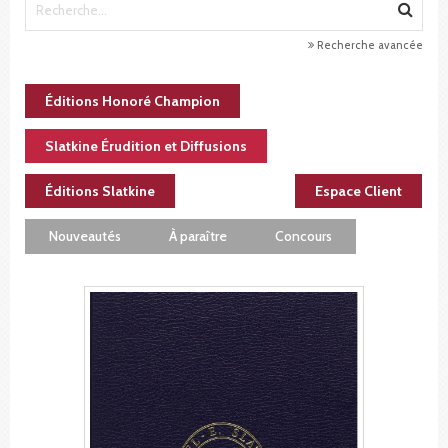
Recherche avancée
Éditions Honoré Champion
Slatkine Érudition et Diffusions
Éditions Slatkine
Espace Client
Nouveautés
À paraître
Concours