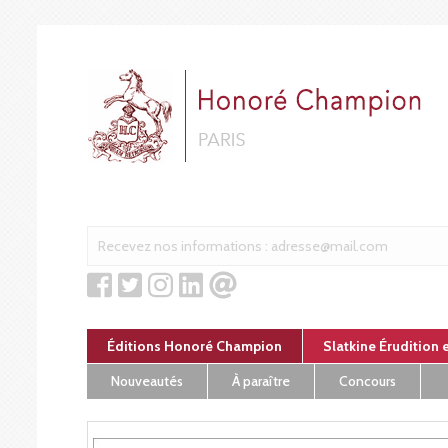
Panneau de gestion des cookies
Éditions Honoré Champion
Slatkine Érudition 
Nouveautés
À paraître
Concours