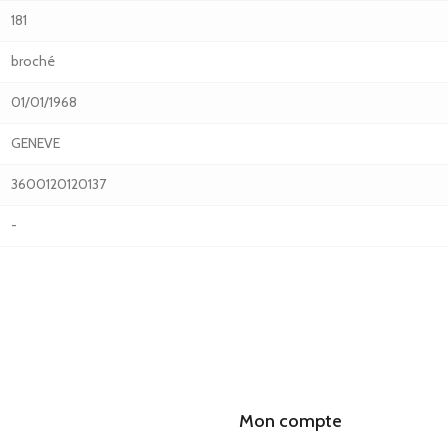
181
broché
01/01/1968
GENEVE
3600120120137
-
Mon compte