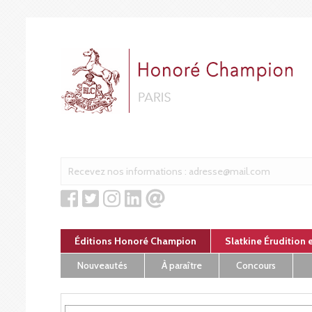
Panneau de gestion des cookies
Éditions Honoré Champion
Slatkine Érudition 
Nouveautés
À paraître
Concours