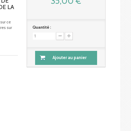
35,00 €
 DE
DE LA
sur ce
Quantité :
res sur
Ajouter au panier