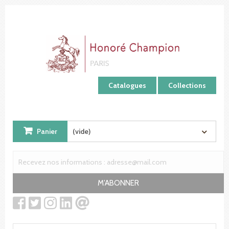
Panneau de gestion des cookies
Catalogues
Collections
Panier
(vide)
M'ABONNER