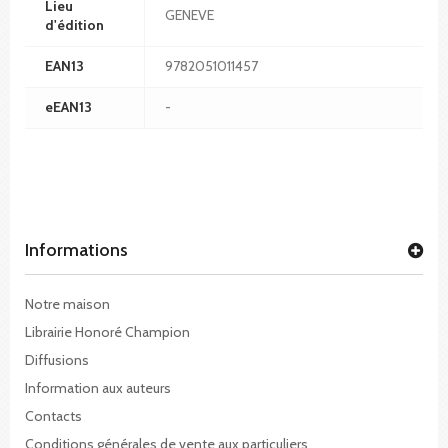
Lieu
GENEVE
d'édition
EAN13
9782051011457
eEAN13
-
Informations
Notre maison
Librairie Honoré Champion
Diffusions
Information aux auteurs
Contacts
Conditions générales de vente aux particuliers