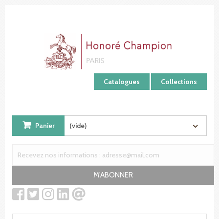
Panneau de gestion des cookies
Catalogues
Collections
Panier
(vide)
M'ABONNER