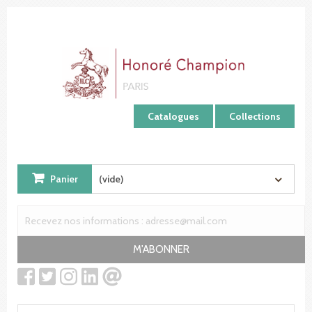
Panneau de gestion des cookies
Catalogues
Collections
Panier
(vide)
M'ABONNER