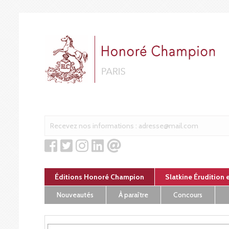
Panneau de gestion des cookies
Éditions Honoré Champion
Slatkine Érudition 
Nouveautés
À paraître
Concours