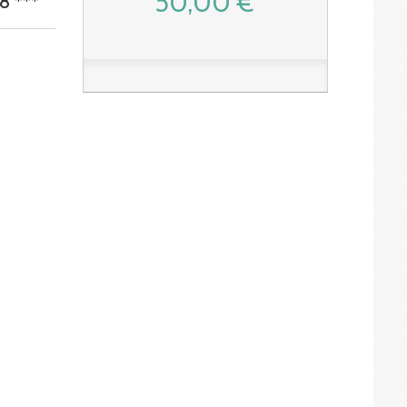
50,00 €
8 ***