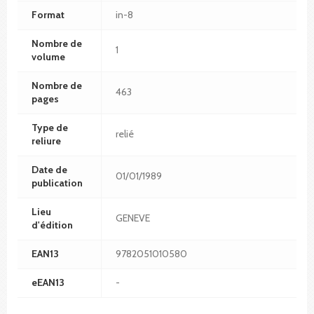
Format
in-8
Nombre de
1
volume
Nombre de
463
pages
Type de
relié
reliure
Date de
01/01/1989
publication
Lieu
GENEVE
d'édition
EAN13
9782051010580
eEAN13
-