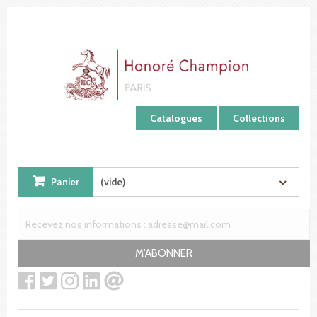
Panneau de gestion des cookies
Catalogues
Collections
Panier
(vide)
M'ABONNER