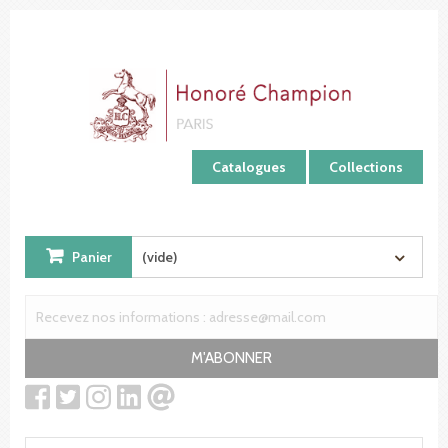
Panneau de gestion des cookies
Catalogues
Collections
Panier
(vide)
M'ABONNER