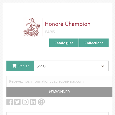
Panneau de gestion des cookies
Catalogues
Collections
Panier
(vide)
M'ABONNER