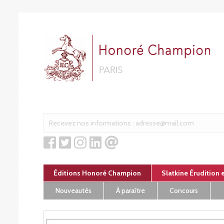
Panneau de gestion des cookies
Éditions Honoré Champion
Slatkine Érudition 
Nouveautés
À paraître
Concours