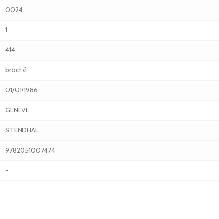
0024
1
414
broché
01/01/1986
GENEVE
STENDHAL
9782051007474
-