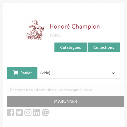
Panneau de gestion des cookies
Catalogues
Collections
Panier
(vide)
M'ABONNER