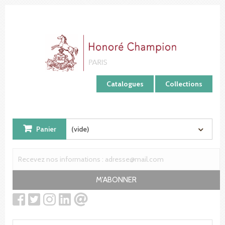
Panneau de gestion des cookies
Catalogues
Collections
Panier
(vide)
M'ABONNER