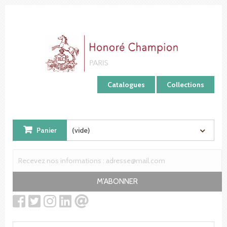
Panneau de gestion des cookies
Catalogues
Collections
Panier
(vide)
M'ABONNER