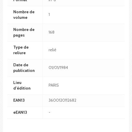
Nombre de
1
volume
Nombre de
168
pages
Type de
relié
reliure
Date de
01/01/1984
publication
Lieu
PARIS
d'édition
EAN13
3600120112682
eEAN13
-