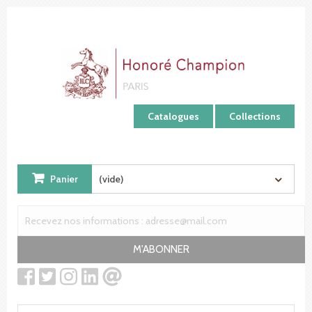
Panneau de gestion des cookies
Catalogues
Collections
Panier
(vide)
M'ABONNER