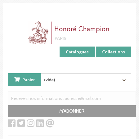
Panneau de gestion des cookies
Catalogues
Collections
Panier
(vide)
M'ABONNER