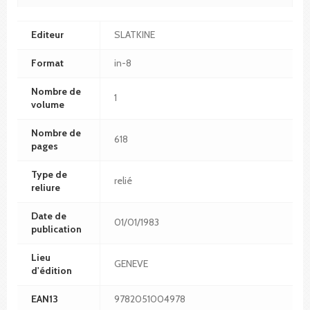
Editeur
SLATKINE
Format
in-8
Nombre de
1
volume
Nombre de
618
pages
Type de
relié
reliure
Date de
01/01/1983
publication
Lieu
GENEVE
d'édition
EAN13
9782051004978