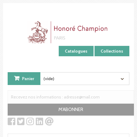
Panneau de gestion des cookies
Catalogues
Collections
Panier
(vide)
M'ABONNER