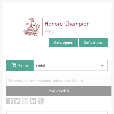
Panneau de gestion des cookies
Catalogues
Collections
Panier
(vide)
M'ABONNER