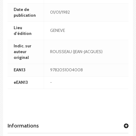
Date de
01/01/1982
publication
Lieu
GENEVE
d'édition
Indic. sur
auteur
ROUSSEAU (JEAN-JACQUES)
original
EAN13
9782051004008
eEAN13
-
Informations