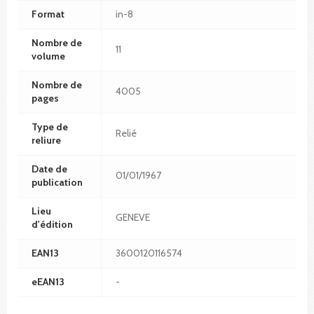
Format
in-8
Nombre de
11
volume
Nombre de
4005
pages
Type de
Relié
reliure
Date de
01/01/1967
publication
Lieu
GENEVE
d'édition
EAN13
3600120116574
eEAN13
-