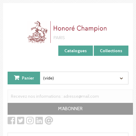
Panneau de gestion des cookies
Catalogues
Collections
Panier
(vide)
M'ABONNER