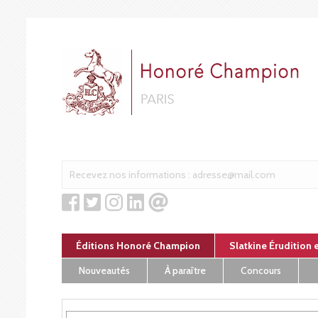
Panneau de gestion des cookies
Éditions Honoré Champion
Slatkine Érudition 
Nouveautés
À paraître
Concours