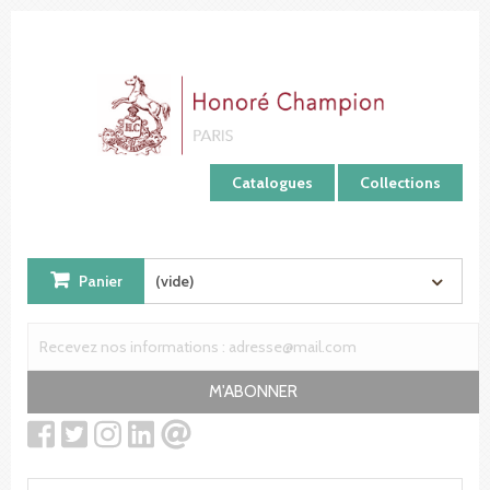
Panneau de gestion des cookies
Catalogues
Collections
Panier
(vide)
M'ABONNER