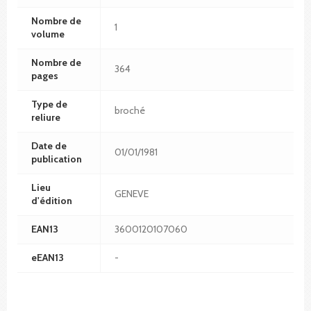
Nombre de
1
volume
Nombre de
364
pages
Type de
broché
reliure
Date de
01/01/1981
publication
Lieu
GENEVE
d'édition
EAN13
3600120107060
eEAN13
-