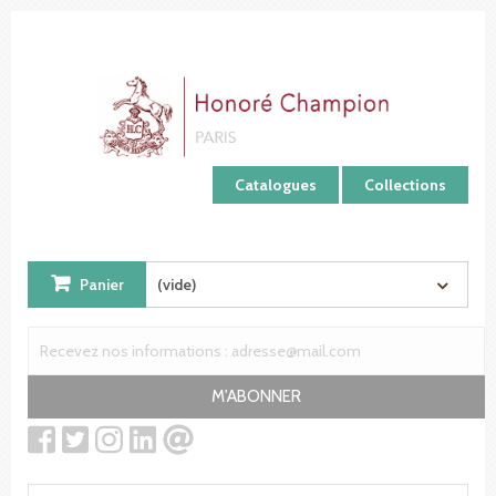
Panneau de gestion des cookies
Catalogues
Collections
Panier
(vide)
M'ABONNER