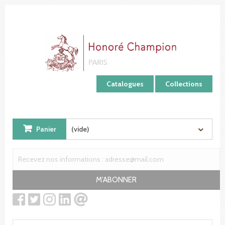
Panneau de gestion des cookies
Catalogues
Collections
Panier
(vide)
M'ABONNER