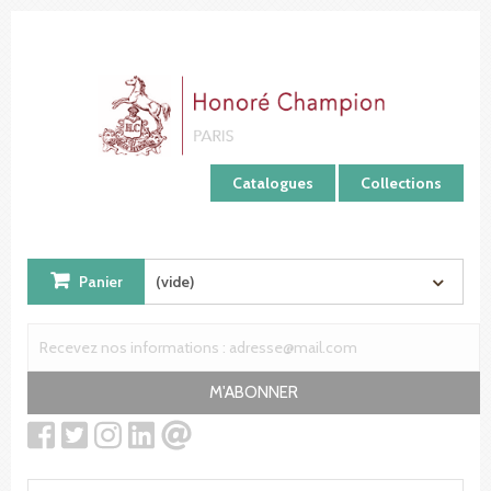
Panneau de gestion des cookies
Catalogues
Collections
Panier
(vide)
M'ABONNER