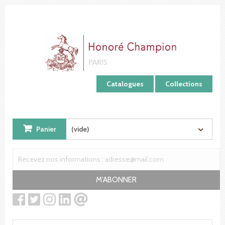
Panneau de gestion des cookies
Catalogues
Collections
Panier
(vide)
M'ABONNER