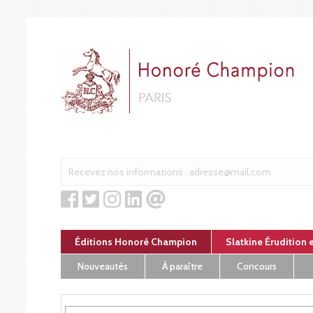
Panneau de gestion des cookies
Éditions Honoré Champion
Slatkine Érudition 
Nouveautés
À paraître
Concours