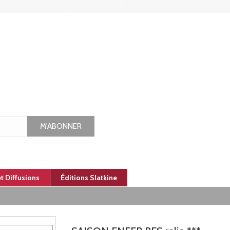
M'ABONNER
et Diffusions
Éditions Slatkine