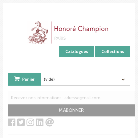
Panneau de gestion des cookies
Catalogues
Collections
Panier
(vide)
M'ABONNER