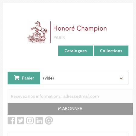
Panneau de gestion des cookies
Catalogues
Collections
Panier
(vide)
M'ABONNER