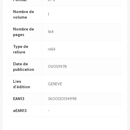
Nombre de
1
volume
Nombre de
164
pages
Type de
relié
reliure
Date de
01/01/1978
publication
Lieu
GENEVE
d'édition
EAN13
3600120134998
eEAN13
-