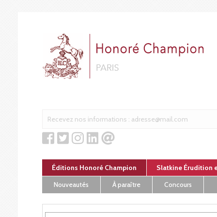
Panneau de gestion des cookies
Éditions Honoré Champion
Slatkine Érudition 
Nouveautés
À paraître
Concours