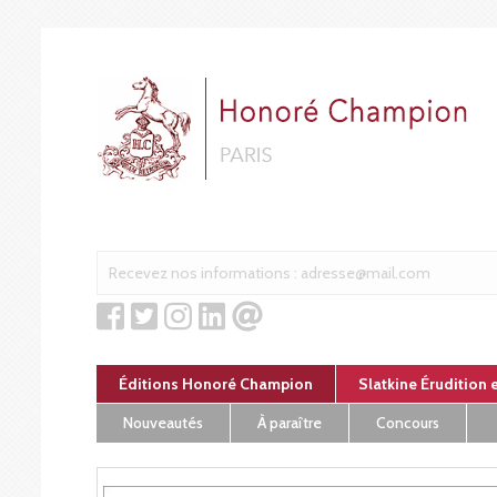
Panneau de gestion des cookies
Éditions Honoré Champion
Slatkine Érudition 
Nouveautés
À paraître
Concours