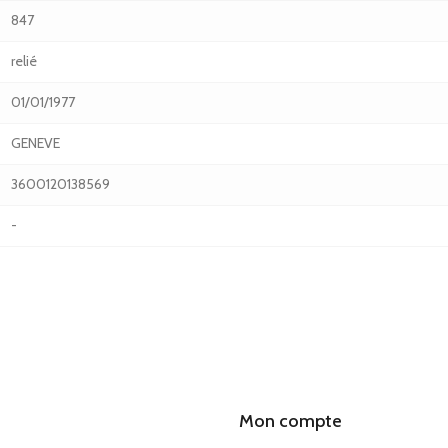
847
relié
01/01/1977
GENEVE
3600120138569
-
Mon compte