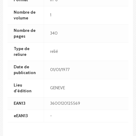
Nombre de
1
volume
Nombre de
340
pages
Type de
relié
reliure
Date de
01/01/1977
publication
Lieu
GENEVE
d'édition
EAN13
3600120125569
eEAN13
-