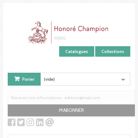
Panneau de gestion des cookies
Catalogues
Collections
Panier
(vide)
M'ABONNER