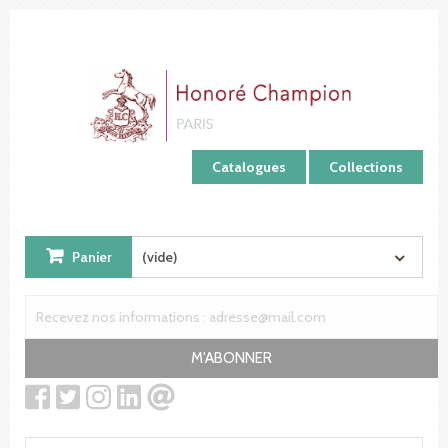
Panneau de gestion des cookies
Catalogues
Collections
Panier
(vide)
M'ABONNER