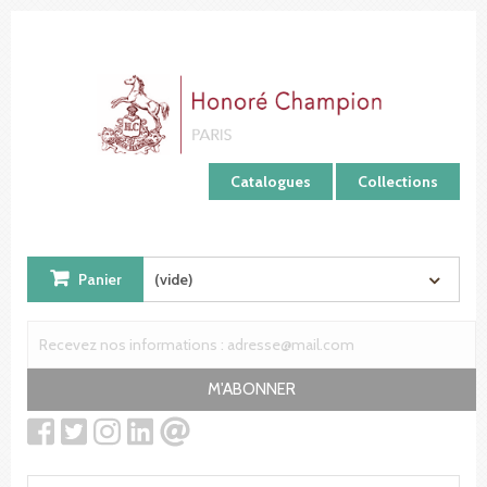
Panneau de gestion des cookies
Catalogues
Collections
Panier
(vide)
M'ABONNER