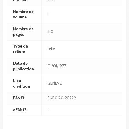
Nombre de
1
volume
Nombre de
310
pages
Type de
relié
reliure
Date de
01/01/1977
publication
Lieu
GENEVE
d'édition
EAN13
3600120120229
eEAN13
-