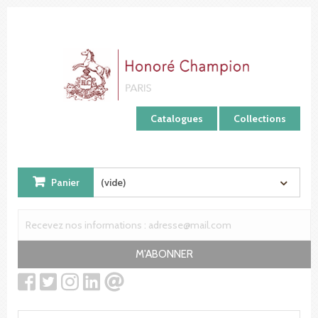
Panneau de gestion des cookies
Catalogues
Collections
Panier
(vide)
M'ABONNER